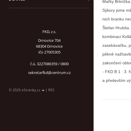
Mařky Brtníčka.
Sýkory jsme měli
nich branku nev
Štefan Hrubša.
FKD, z.s.
kombinaci Koll
Drnovice 704
zasekávačku, p
68304 Drnovice
ičo 27005305
pěkně nažhavilo
zakončení oblou
č.ú. 3227086359 / 0800
- FKD B 1 : 3.
sekretarfkd@centrum.cz
a především vý
© 2026 eStránky.cz
|
RSS