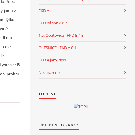
odu Petra
FKD A
ky jsme z
ní lýtka
FKD nábor 2012
ásné
1.5. Opatovice - FKD B 4:3
edl mu
to ale
OLEŠNICE - FKD A 0:1
hlé
FKD A jaro 2011
 Lysovice B
Nezařazené
aši prohru
TOPLIST
OBLÍBENÉ ODKAZY