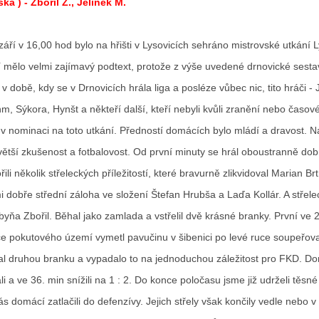
ka ) - Zbořil Z., Jelínek M.
ří v 16,00 hod bylo na hřišti v Lysovicích sehráno mistrovské utkání 
 mělo velmi zajímavý podtext, protože z výše uvedené drnovické sestav
v době, kdy se v Drnovicích hrála liga a posléze vůbec nic, tito hráči - J
m, Sýkora, Hynšt a někteří další, kteří nebyli kvůli zranění nebo časo
v nominaci na toto utkání. Předností domácích bylo mládí a dravost. N
větší zkušenost a fotbalovost. Od první minuty se hrál oboustranně dobr
ili několik střeleckých příležitostí, které bravurně zlikvidoval Marian Br
 dobře střední záloha ve složení Štefan Hrubša a Laďa Kollár. A střele
byňa Zbořil. Běhal jako zamlada a vstřelil dvě krásné branky. První ve 
ice pokutového území vymetl pavučinu v šibenici po levé ruce soupeřo
dal druhou branku a vypadalo to na jednoduchou záležitost pro FKD. D
i a ve 36. min snížili na 1 : 2. Do konce poločasu jsme již udrželi těsné
ás domácí zatlačili do defenzívy. Jejich střely však končily vedle nebo v