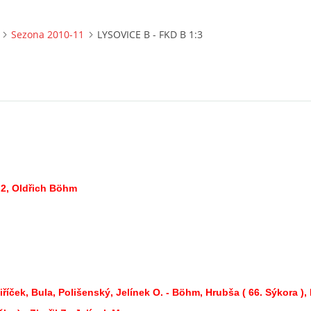
Sezona 2010-11
LYSOVICE B - FKD B 1:3
 2, Oldřich Böhm
iříček, Bula, Polišenský, Jelínek O. - Böhm, Hrubša ( 66. Sýkora ), 