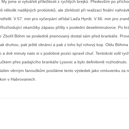
 My jsme si vytvářeli příležitosti z rychlých brejků. Především po přích
 několik nadějných protiútoků, ale zbrklostí při realizaci finální nahráv
střelili. V 57. min pro vyčerpání střídal Laďa Hynšt. V 66. min pro zraně
 Rozhodující okamžiky zápasu přišly v poslední desetiminutovce. Po kr
ár Zbořil Böhm se posledně jmenovaný dostal sám před brankáře. Prov
ak druhou, pak ještě obránci a pak z toho byl rohový kop. Oldu Böhma 
 a dvě minuty nato si v podobné pozici spravil chuť. Tentokrát volil ryc
čkem přes padajícího brankáře Lysovic a bylo definitivně rozhodnuto.
 Našim věrným fanouškům posíláme tento výsledek jako omluvenku za n
kon v Habrovanech.