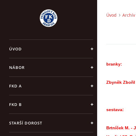
Úvod
Archív
ÚVOD
branky:
NÁBOR
Zbyněk Zbořil
FKD A
FKD B
sestava:
STARŠÍ DOROST
Brtníček M. - J