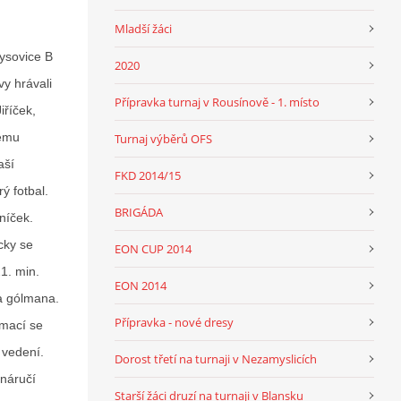
Mladší žáci
Lysovice B
2020
y hrávali
Přípravka turnaj v Rousínově - 1. místo
iříček,
vému
Turnaj výběrů OFS
aší
FKD 2014/15
ý fotbal.
BRIGÁDA
tníček.
cky se
EON CUP 2014
21. min.
EON 2014
va gólmana.
Přípravka - nové dresy
omací se
 vedení.
Dorost třetí na turnaji v Nezamyslicích
 náručí
Starší žáci druzí na turnaji v Blansku