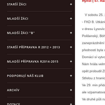
Hynšt ( 57. Raš
STARŠÍ ŽÁCI
V sobotu 25. zá
MLADŠÍ ŽÁCI
- FKD B. Utkání
v dresu Lysovic 
MLADŠÍ ŽÁCI "B"
Polišenský, Böh
zaneprázdnění 
STARŠÍ PŘÍPRAVKA R 2012 + 2013
předností byla 
Domácí si vytvoř
MLADŠÍ PŘÍPRAVKA R2014-2015
Nám hrála velmi
opět probudil Z
PODPORUJÍ NÁŠ KLUB
Střelou z hran
Ve 29. min při
ARCHÍV
ale vzpamatoval
Ve druhé půli n
DOTACE