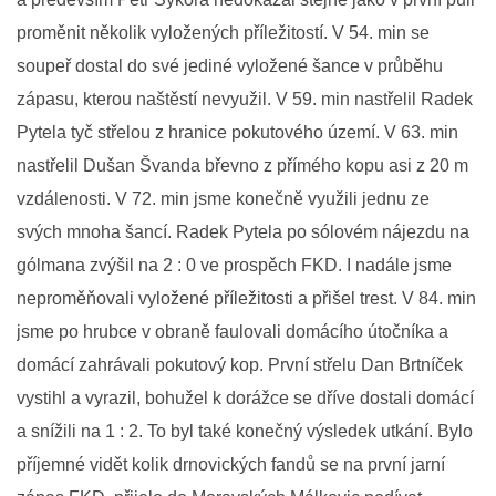
proměnit několik vyložených příležitostí. V 54. min se
soupeř dostal do své jediné vyložené šance v průběhu
FKD, z.s.
zápasu, kterou naštěstí nevyužil. V 59. min nastřelil Radek
Drnovice 704
68304 Drnovice
Pytela tyč střelou z hranice pokutového území. V 63. min
ičo 27005305
nastřelil Dušan Švanda břevno z přímého kopu asi z 20 m
č.ú. 3227086359 / 0800
vzdálenosti. V 72. min jsme konečně využili jednu ze
sekretarfkd@centrum.cz
svých mnoha šancí. Radek Pytela po sólovém nájezdu na
gólmana zvýšil na 2 : 0 ve prospěch FKD. I nadále jsme
© 2026 eStránky.cz
|
RSS
neproměňovali vyložené příležitosti a přišel trest. V 84. min
jsme po hrubce v obraně faulovali domácího útočníka a
domácí zahrávali pokutový kop. První střelu Dan Brtníček
vystihl a vyrazil, bohužel k dorážce se dříve dostali domácí
a snížili na 1 : 2. To byl také konečný výsledek utkání. Bylo
příjemné vidět kolik drnovických fandů se na první jarní