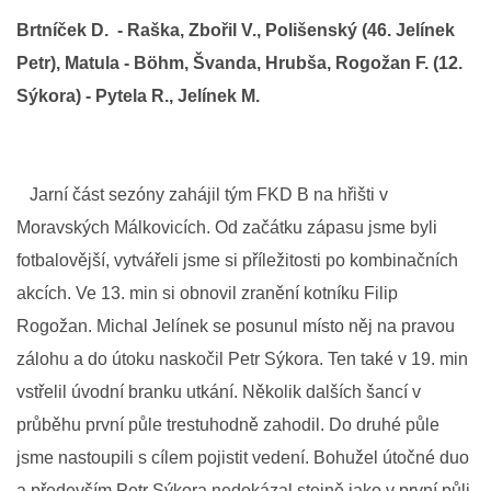
Brtníček D. - Raška, Zbořil V., Polišenský (46. Jelínek
MLADŠÍ ŽÁCI
Petr), Matula - Böhm, Švanda, Hrubša, Rogožan F. (12.
Sýkora) - Pytela R., Jelínek M.
MLADŠÍ ŽÁCI "B"
STARŠÍ PŘÍPRAVKA R 2012 + 2013
Jarní část sezóny zahájil tým FKD B na hřišti v
Moravských Málkovicích. Od začátku zápasu jsme byli
MLADŠÍ PŘÍPRAVKA R2014-2015
fotbalovější, vytvářeli jsme si příležitosti po kombinačních
akcích. Ve 13. min si obnovil zranění kotníku Filip
PODPORUJÍ NÁŠ KLUB
Rogožan. Michal Jelínek se posunul místo něj na pravou
zálohu a do útoku naskočil Petr Sýkora. Ten také v 19. min
ARCHÍV
vstřelil úvodní branku utkání. Několik dalších šancí v
průběhu první půle trestuhodně zahodil. Do druhé půle
DOTACE
jsme nastoupili s cílem pojistit vedení. Bohužel útočné duo
a především Petr Sýkora nedokázal stejně jako v první půli