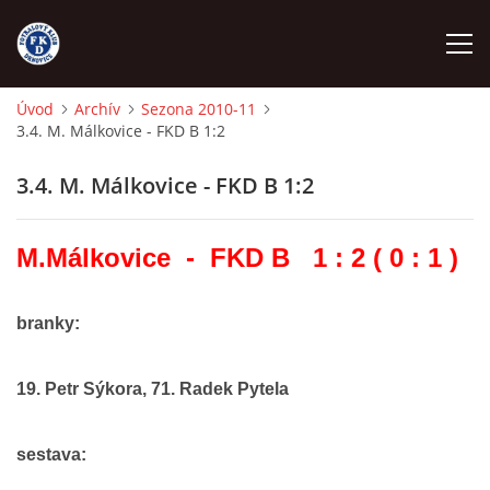
Úvod
Archív
Sezona 2010-11
3.4. M. Málkovice - FKD B 1:2
ÚVOD
3.4. M. Málkovice - FKD B 1:2
NÁBOR
M.Málkovice - FKD B 1 : 2 ( 0 : 1 )
FKD A
branky:
FKD B
19. Petr Sýkora, 71. Radek Pytela
STARŠÍ DOROST
sestava:
STARŠÍ ŽÁCI