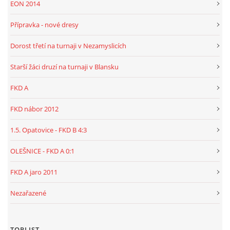
EON 2014
Přípravka - nové dresy
Dorost třetí na turnaji v Nezamyslicích
Starší žáci druzí na turnaji v Blansku
FKD A
FKD nábor 2012
1.5. Opatovice - FKD B 4:3
OLEŠNICE - FKD A 0:1
FKD A jaro 2011
Nezařazené
TOPLIST