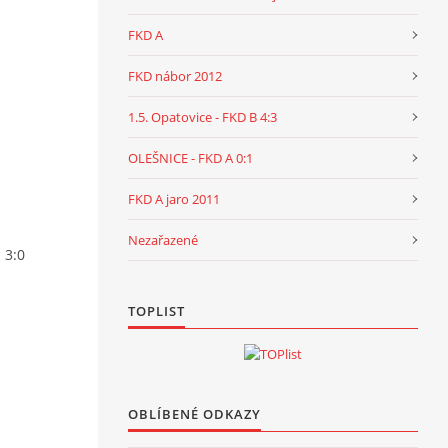
FKD A
FKD nábor 2012
1.5. Opatovice - FKD B 4:3
OLEŠNICE - FKD A 0:1
FKD A jaro 2011
Nezařazené
 3:0
TOPLIST
OBLÍBENÉ ODKAZY