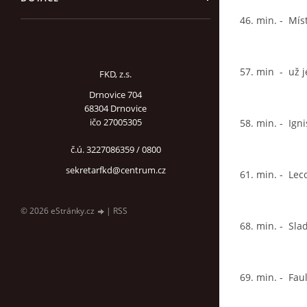
46. min. -
Míst
57. min
-
už 
FKD, z.s.
Drnovice 704
68304 Drnovice
ičo 27005305
58. min. -
Igni
č.ú. 3227086359 / 0800
sekretarfkd@centrum.cz
61. min. -
Leco
© 2026 eStránky.cz
|
RSS
68. min. -
Sla
69. min. -
Faul