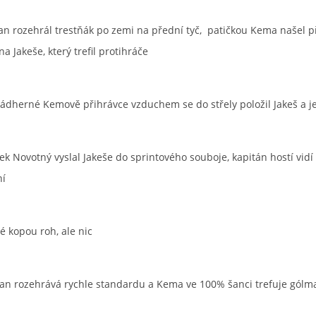
an rozehrál trestňák po zemi na přední tyč,
patičkou Kema našel p
a Jakeše, který trefil protihráče
nádherné Kemově přihrávce vzduchem se do střely položil Jakeš a je
ek Novotný vyslal Jakeše do sprintového souboje, kapitán hostí vid
ní
té kopou roh, ale nic
an rozehrává rychle standardu a Kema ve 100% šanci trefuje gólm