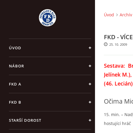
Úvod
Archív
FKD - VÍCE
25. 10. 2009
ÚVOD
Sestava:
Br
NÁBOR
Jelínek M.),
(46. Lecián
FKD A
Očima Mic
FKD B
15. min. – Nad
STARŠÍ DOROST
hostující hráč