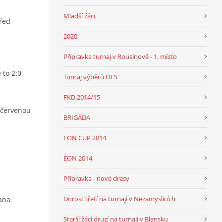
Mladší žáci
řed
2020
Přípravka turnaj v Rousínově - 1. místo
 to 2:0
Turnaj výběrů OFS
FKD 2014/15
í červenou
BRIGÁDA
EON CUP 2014
EON 2014
Přípravka - nové dresy
Dorost třetí na turnaji v Nezamyslicích
ana
Starší žáci druzí na turnaji v Blansku