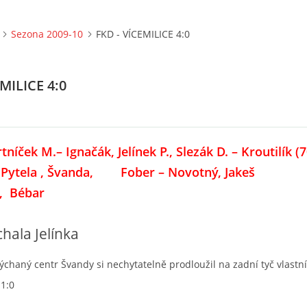
Sezona 2009-10
FKD - VÍCEMILICE 4:0
MILICE 4:0
tníček M.– Ignačák, Jelínek P., Slezák D. – Kroutilík (7
 Pytela , Švanda,
Fober – Novotný, Jakeš
), Bébar
hala Jelínka
ýchaný centr Švandy si nechytatelně prodloužil na zadní tyč vlastn
1:0