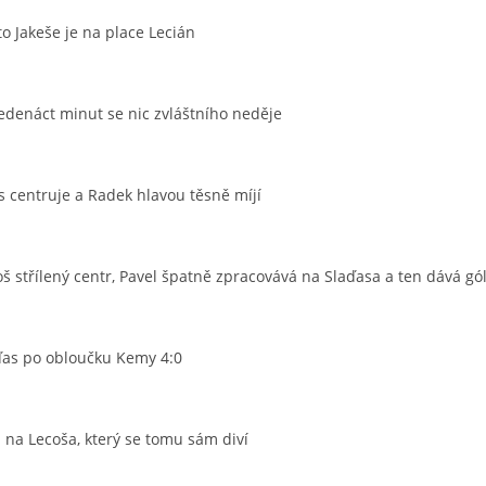
o Jakeše je na place Lecián
jedenáct minut se nic zvláštního neděje
s centruje a Radek hlavou těsně míjí
š střílený centr, Pavel špatně zpracovává na Slaďasa a ten dává gól
ďas po obloučku Kemy 4:0
 na Lecoša, který se tomu sám diví