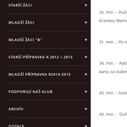
STARŠÍ ŽÁCI
26. min. – Duš
brankou Martin
MLADŠÍ ŽÁCI
MLADŠÍ ŽÁCI "B"
31. min. – Po 
STARŠÍ PŘÍPRAVKA R 2012 + 2013
34. min. -
Rad
kartu za staže
MLADŠÍ PŘÍPRAVKA R2014-2015
PODPORUJÍ NÁŠ KLUB
40. min. – hos
ARCHÍV
40. min. -
Duš
DOTACE