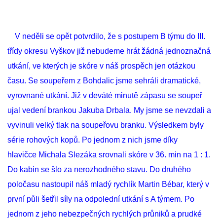
MLADŠÍ ŽÁCI
V neděli se opět potvrdilo, že s postupem B týmu do III.
MLADŠÍ ŽÁCI "B"
třídy okresu Vyškov již nebudeme hrát žádná jednoznačná
utkání, ve kterých je skóre v náš prospěch jen otázkou
STARŠÍ PŘÍPRAVKA R 2012 + 2013
času. Se soupeřem z Bohdalic jsme sehráli dramatické,
vyrovnané utkání. Již v deváté minutě zápasu se soupeř
MLADŠÍ PŘÍPRAVKA R2014-2015
ujal vedení brankou Jakuba Drbala. My jsme se nevzdali a
vyvinuli velký tlak na soupeřovu branku. Výsledkem byly
PODPORUJÍ NÁŠ KLUB
série rohových kopů. Po jednom z nich jsme díky
hlavičce Michala Slezáka srovnali skóre v 36. min na 1 : 1.
ARCHÍV
Do kabin se šlo za nerozhodného stavu. Do druhého
poločasu nastoupil náš mladý rychlík Martin Bébar, který v
první půli šetřil síly na odpolední utkání s A týmem. Po
DOTACE
jednom z jeho nebezpečných rychlých průniků a prudké