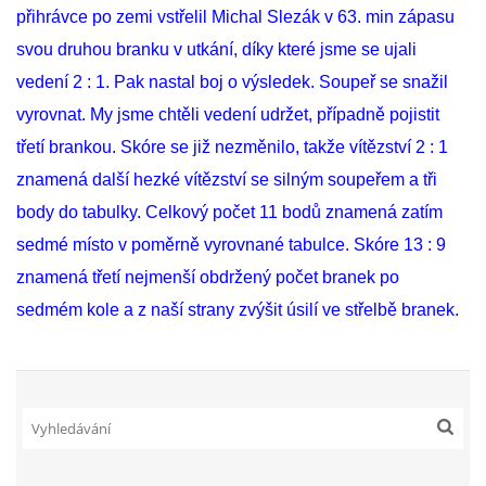
přihrávce po zemi vstřelil Michal Slezák v 63. min zápasu
svou druhou branku v utkání, díky které jsme se ujali
FKD, z.s.
vedení 2 : 1. Pak nastal boj o výsledek. Soupeř se snažil
Drnovice 704
vyrovnat. My jsme chtěli vedení udržet, případně pojistit
68304 Drnovice
třetí brankou. Skóre se již nezměnilo, takže vítězství 2 : 1
ičo 27005305
znamená další hezké vítězství se silným soupeřem a tři
č.ú. 3227086359 / 0800
body do tabulky. Celkový počet 11 bodů znamená zatím
sekretarfkd@centrum.cz
sedmé místo v poměrně vyrovnané tabulce. Skóre 13 : 9
znamená třetí nejmenší obdržený počet branek po
© 2026 eStránky.cz
|
RSS
sedmém kole a z naší strany zvýšit úsilí ve střelbě branek.