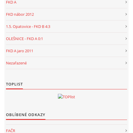
FKD A
FKD nábor 2012
1.5. Opatovice - FKD B 4:3
OLEŠNICE - FKD A 0:1
FKD A jaro 2011
Nezařazené
TOPLIST
OBLÍBENÉ ODKAZY
FAČR