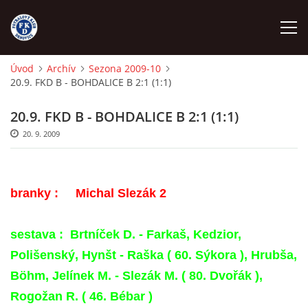
Úvod
Archív
Sezona 2009-10
20.9. FKD B - BOHDALICE B 2:1 (1:1)
ÚVOD
20.9. FKD B - BOHDALICE B 2:1 (1:1)
NÁBOR
20. 9. 2009
FKD A
branky :
Michal Slezák 2
FKD B
sestava :
Brtníček D. - Farkaš, Kedzior,
STARŠÍ DOROST
Polišenský, Hynšt - Raška ( 60. Sýkora ), Hrubša,
Böhm, Jelínek M. - Slezák M. ( 80. Dvořák ),
STARŠÍ ŽÁCI
Rogožan R. ( 46. Bébar )