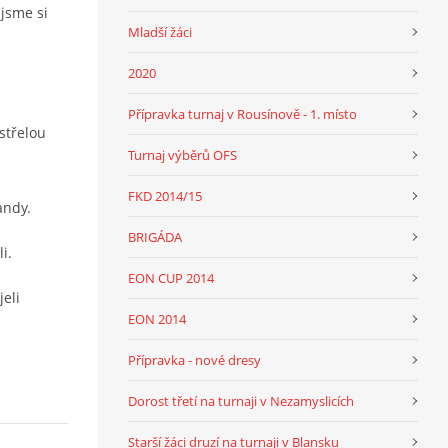
 jsme si
Mladší žáci
2020
Přípravka turnaj v Rousínově - 1. místo
střelou
Turnaj výběrů OFS
FKD 2014/15
andy.
BRIGÁDA
i.
EON CUP 2014
eli
EON 2014
Přípravka - nové dresy
Dorost třetí na turnaji v Nezamyslicích
Starší žáci druzí na turnaji v Blansku