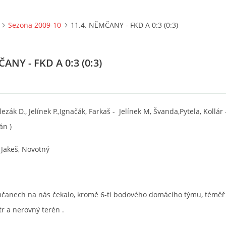
Sezona 2009-10
11.4. NĚMČANY - FKD A 0:3 (0:3)
ANY - FKD A 0:3 (0:3)
lezák D., Jelínek P.,Ignačák, Farkaš - Jelínek M, Švanda,Pytela, Kollár
án )
 Jakeš, Novotný
mčanech na nás čekalo, kromě 6-ti bodového domácího týmu, téměř
ítr a nerovný terén .