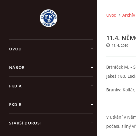
Úvod
Archív
11.4. NĚMČ
11. 4. 2010
ÚVOD
Brtníček M. - S
NÁBOR
Jakeš ( 80. Leci
FKD A
Branky: Kollár,
FKD B
V utkání v Ně
STARŠÍ DOROST
počasí, silný v