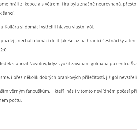
jsme hráli z kopce a s větrem. Hra byla značně neurovnaná, přesto
k šancí.
u Kollára si domácí vstřelili hlavou vlastní gól.
ozději, nechali domácí dojít Jakeše až na hranici šestnáctky a ten 
 2:0.
ledek stanovil Novotný, když využil zaváhání gólmana po centru Šv
sme, i přes několik dobrých brankových příležitostí, již gól nevstřelil
šim věrným fanouškům, kteří nás i v tomto nevlídném počasí přij
jném počtu.