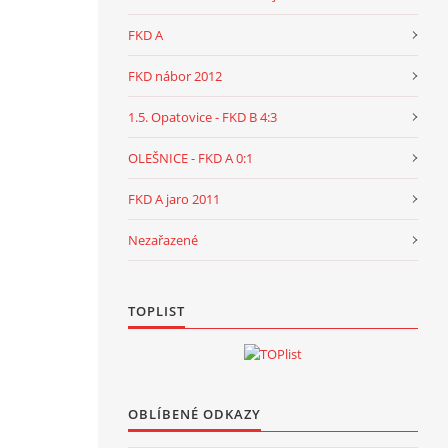
FKD A
FKD nábor 2012
1.5. Opatovice - FKD B 4:3
OLEŠNICE - FKD A 0:1
FKD A jaro 2011
Nezařazené
TOPLIST
OBLÍBENÉ ODKAZY