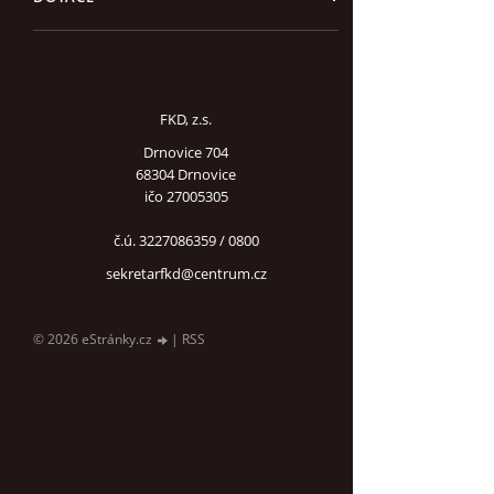
FKD, z.s.
Drnovice 704
68304 Drnovice
ičo 27005305
č.ú. 3227086359 / 0800
sekretarfkd@centrum.cz
© 2026 eStránky.cz
|
RSS