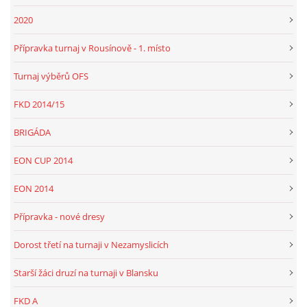
2020
Přípravka turnaj v Rousínově - 1. místo
Turnaj výběrů OFS
FKD 2014/15
BRIGÁDA
EON CUP 2014
EON 2014
Přípravka - nové dresy
Dorost třetí na turnaji v Nezamyslicích
Starší žáci druzí na turnaji v Blansku
FKD A