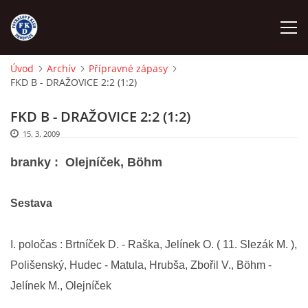
Úvod
Archív
Přípravné zápasy
FKD B - DRAŽOVICE 2:2 (1:2)
ÚVOD
FKD B - DRAŽOVICE 2:2 (1:2)
NÁBOR
15. 3. 2009
branky : Olejníček, Böhm
FKD A
Sestava
FKD B
I. poločas : Brtníček D. - Raška, Jelínek O. ( 11. Slezák M. ),
STARŠÍ DOROST
Polišenský, Hudec - Matula, Hrubša, Zbořil V., Böhm -
Jelínek M., Olejníček
STARŠÍ ŽÁCI