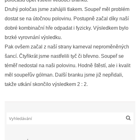
Druhý poločas jsme zahájili tlakem. Soupeř měl problém
dostat se na útočnou polovinu. Postupně začal díky naší
FKD, z.s.
dobré kombinační hře odpadat i fyzicky. Výsledkem bylo
Drnovice 704
68304 Drnovice
brzké vyrovnání výsledku.
ičo 27005305
Pak ovšem začal z naší strany karneval neproměněných
č.ú. 3227086359 / 0800
šancí. Čtyřikrát jsme nastřelili tyč či břevno. Soupeř se
sekretarfkd@centrum.cz
téměř nedostal na naši polovinu. Hodně štěstí, ale i kvalit
měl soupeřův gólman. Další branku jsme již
nepřidali,
© 2026 eStránky.cz
|
RSS
takže utkání skončilo výsledkem 2 : 2.