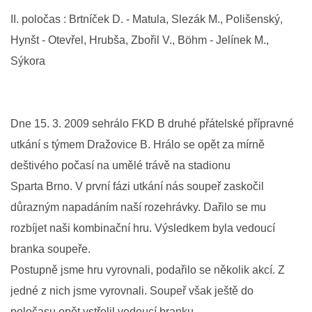
II. poločas : Brtníček D. - Matula, Slezák M., Polišenský,
MLADŠÍ ŽÁCI
Hynšt - Otevřel, Hrubša, Zbořil V., Böhm - Jelínek M.,
Sýkora
MLADŠÍ ŽÁCI "B"
STARŠÍ PŘÍPRAVKA R 2012 + 2013
Dne 15. 3. 2009 sehrálo FKD B druhé přátelské přípravné
utkání s týmem Dražovice B. Hrálo se opět za mírně
MLADŠÍ PŘÍPRAVKA R2014-2015
deštivého počasí na umělé trávě na stadionu
Sparta Brno. V první fázi utkání nás soupeř zaskočil
PODPORUJÍ NÁŠ KLUB
důrazným napadáním naší rozehrávky. Dařilo se mu
rozbíjet naši kombinační hru. Výsledkem byla vedoucí
ARCHÍV
branka soupeře.
Postupně jsme hru vyrovnali, podařilo se několik akcí. Z
DOTACE
jedné z nich jsme vyrovnali. Soupeř však ještě do
poločasu opět vstřelil vedoucí branku.