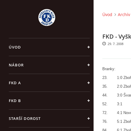
Úvod
Archív
FKD - Vyško
29. 7. 2008
ÚVOD
NÁBOR
Branky:
23. 1:0 Zboři
FKD A
35. 2:0 Zboři
44. 3:0 Šva
FKD B
52. 3:1
72. 4:1 Novo
STARŠÍ DOROST
76. 5:1 Zboři
84. 6:1 Zboři