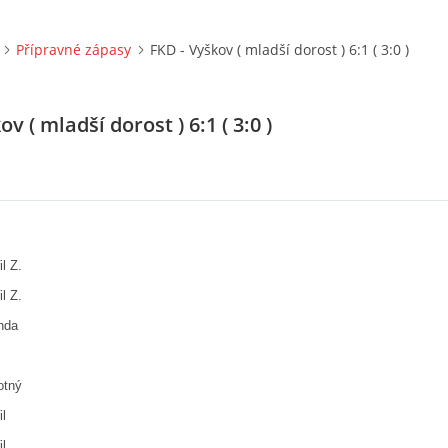
Přípravné zápasy
FKD - Vyškov ( mladší dorost ) 6:1 ( 3:0 )
v ( mladší dorost ) 6:1 ( 3:0 )
l Z.
l Z.
nda
tný
l
l