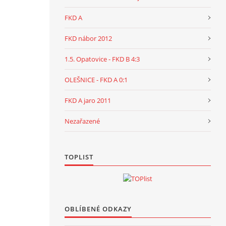
FKD A
FKD nábor 2012
1.5. Opatovice - FKD B 4:3
OLEŠNICE - FKD A 0:1
FKD A jaro 2011
Nezařazené
TOPLIST
OBLÍBENÉ ODKAZY