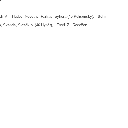
ek M. - Hudec, Novotný, Farkaš, Sýkora (46.Polišenský), - Böhm,
,
Švanda, Slezák M.(46.Hynšt), - Zbořil Z., Rogožan