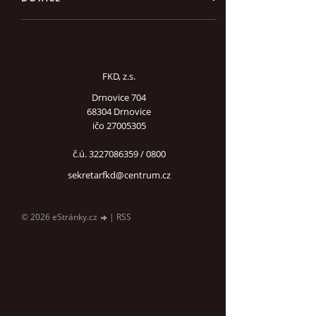
FKD, z.s.
Drnovice 704
68304 Drnovice
ičo 27005305
č.ú. 3227086359 / 0800
sekretarfkd@centrum.cz
© 2026 eStránky.cz
|
RSS