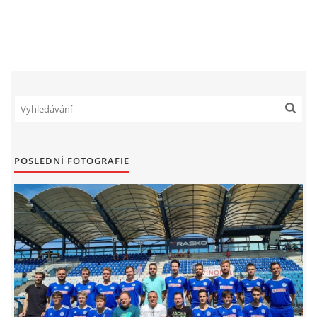
FKD, z.s.
Drnovice 704
68304 Drnovice
ičo 27005305
č.ú. 3227086359 / 0800
sekretarfkd@centrum.cz
POSLEDNÍ FOTOGRAFIE
© 2026 eStránky.cz
|
RSS