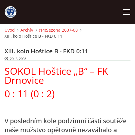
Úvod
Archív
(14)Sezona 2007-08
XIII. kolo Hoštice B - FKD 0:11
ÚVOD
XIII. kolo Hoštice B - FKD 0:11
NÁBOR
20. 2. 2008
SOKOL Hoštice „B“ – FK
FKD A
Drnovice
0 : 11 (0 : 2)
FKD B
STARŠÍ DOROST
V posledním kole podzimní části soutěže
naše mužstvo opětovně nezaváhalo a
STARŠÍ ŽÁCI