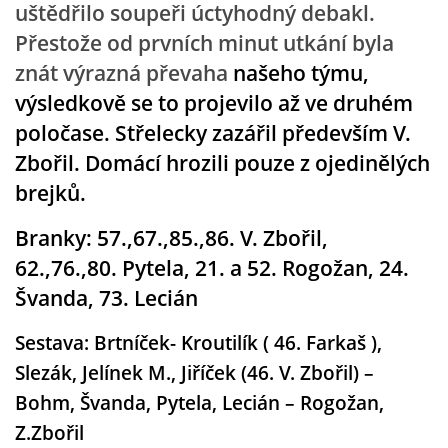
uštědřilo soupeři úctyhodný debakl.
Přestože od prvních minut utkání byla
MLADŠÍ ŽÁCI
znát výrazná převaha
našeho týmu,
výsledkově se to projevilo až ve druhém
MLADŠÍ ŽÁCI "B"
poločase. Střelecky zazářil především V.
Zbořil. Domácí hrozili pouze z ojedinělých
STARŠÍ PŘÍPRAVKA R 2012 + 2013
brejků.
MLADŠÍ PŘÍPRAVKA R2014-2015
Branky: 57.,67.,85.,86. V. Zbořil,
62.,76.,80. Pytela,
21. a 52. Rogožan, 24.
PODPORUJÍ NÁŠ KLUB
Švanda, 73. Lecián
Sestava: Brtníček- Kroutilík ( 46. Farkaš ),
ARCHÍV
Slezák, Jelínek M., Jiříček (46. V. Zbořil) –
Bohm, Švanda, Pytela, Lecián – Rogožan,
DOTACE
Z.Zbořil