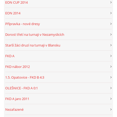
EON CUP 2014
EON 2014
Přípravka - nové dresy
Dorost třetí na turnaji v Nezamyslicích
Starší žáci druzí na turnaji v Blansku
FKD A
FKD nábor 2012
1.5. Opatovice - FKD B 4:3
OLEŠNICE - FKD A 0:1
FKD A jaro 2011
Nezařazené