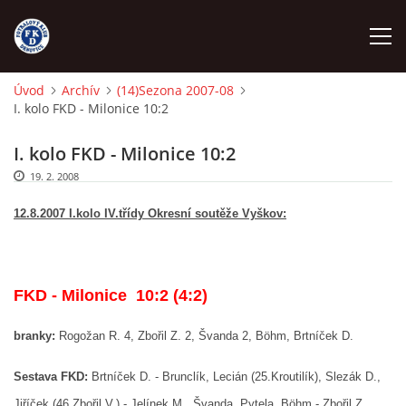
Úvod
Archív
(14)Sezona 2007-08
I. kolo FKD - Milonice 10:2
ÚVOD
I. kolo FKD - Milonice 10:2
NÁBOR
19. 2. 2008
12.8.2007 I.kolo IV.třídy Okresní soutěže Vyškov:
FKD A
FKD B
FKD - Milonice 10:2 (4:2)
STARŠÍ DOROST
branky:
Rogožan R. 4, Zbořil Z. 2, Švanda 2, Böhm, Brtníček D.
Sestava FKD:
Brtníček D. - Brunclík, Lecián (25.Kroutilík), Slezák D.,
STARŠÍ ŽÁCI
Jiříček (46.Zbořil V.) - Jelínek M., Švanda, Pytela, Böhm - Zbořil Z.,