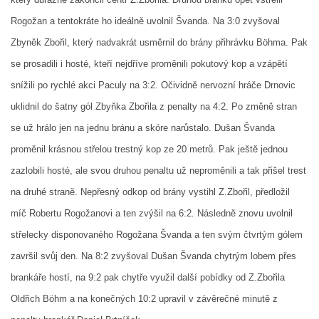
Rogožan a tentokráte ho ideálně uvolnil Švanda. Na 3:0 zvyšoval
Zbyněk Zbořil, který nadvakrát usměrnil do brány přihrávku Böhma. Pak
FKD, z.s.
se prosadili i hosté, kteří nejdříve proměnili pokutový kop a vzápětí
Drnovice 704
68304 Drnovice
snížili po rychlé akci Paculy na 3:2. Očividně nervozní hráče Drnovic
ičo 27005305
uklidnil do šatny gól Zbyňka Zbořila z penalty na 4:2. Po změně stran
č.ú. 3227086359 / 0800
se už hrálo jen na jednu bránu a skóre narůstalo. Dušan Švanda
sekretarfkd@centrum.cz
proměnil krásnou střelou trestný kop ze 20 metrů. Pak ještě jednou
zazlobili hosté, ale svou druhou penaltu už neproměnili a tak přišel trest
© 2026 eStránky.cz
|
RSS
na druhé straně. Nepřesný odkop od brány vystihl Z.Zbořil, předložil
míč Robertu Rogožanovi a ten zvýšil na 6:2. Následně znovu uvolnil
střelecky disponovaného Rogožana Švanda a ten svým čtvrtým gólem
završil svůj den. Na 8:2 zvyšoval Dušan Švanda chytrým lobem přes
brankáře hostí, na 9:2 pak chytře využil další pobídky od Z.Zbořila
Oldřich Böhm a na konečných 10:2 upravil v závěrečné minutě z