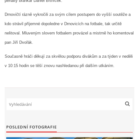
penalty brankář Daniel Brtníček.
Drnovičtí rázně vykročili za svým cílem postupem do vyšší soutěže a
kdo strávil příjemné dopoledne v Drnovicích na fotbale, tak určitě
nelitoval. Mluveným slovem fotbalem provázel a mistrně ho komentoval
pan Jiří Dvořák.
Současně hráči děkují za skvělou podporu divákům a za týden v neděli
v 10:15 hodin se těší znovu nashledanou při dalším utkáním.
POSLEDNÍ FOTOGRAFIE