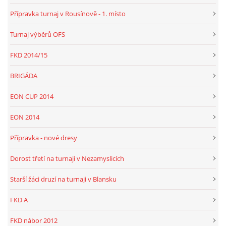
Přípravka turnaj v Rousínově - 1. místo
Turnaj výběrů OFS
FKD 2014/15
BRIGÁDA
EON CUP 2014
EON 2014
Přípravka - nové dresy
Dorost třetí na turnaji v Nezamyslicích
Starší žáci druzí na turnaji v Blansku
FKD A
FKD nábor 2012