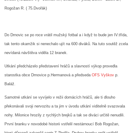
Rogožan R. ( 75.Dvořák)
MLADŠÍ ŽÁCI
MLADŠÍ ŽÁCI "B"
Do Drnovic se po roce vrátil mužský fotbal a i když to bude jen IV.třída,
tak tento okamžik si nenechalo ujít na 600 diváků. Na tuto soutěž zcela
STARŠÍ PŘÍPRAVKA R 2012 + 2013
nevídaná návštěva viděla 12 branek.
MLADŠÍ PŘÍPRAVKA R2014-2015
Utkání předcházelo představení hráčů a slavností výkop provedla
starostka obce Drnovice p.Hermanová a předseda
OFS Vyškov
p.
PODPORUJÍ NÁŠ KLUB
Baláž.
Samotné utkání se vyvíjelo v režii domácích hráčů, ale ti dlouho
ARCHÍV
překonávali svoji nervozitu a ta jim v úvodu utkání viditelně svazovala
nohy. Milonice hrozily z rychlých brejků a tak se diváci určitě nenudili.
DOTACE
První branku v novodobé historii vstřelil nestárnoucí Bob Rogožan,
který důrazně zakončil centr Z.Zbořila. Druhou branku opět vstřelil