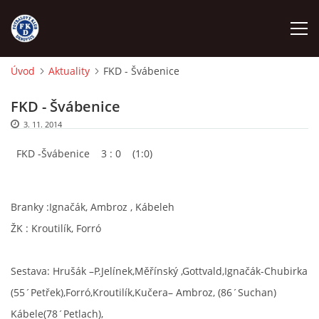
Úvod
Aktuality
FKD - Švábenice
ÚVOD
FKD - Švábenice
3. 11. 2014
NÁBOR
FKD -Švábenice 3 : 0 (1:0)
FKD A
Branky :Ignačák, Ambroz , Kábeleh
FKD B
ŽK : Kroutilík, Forró
STARŠÍ DOROST
Sestava: Hrušák –P.Jelínek,Měřínský ,Gottvald,Ignačák-Chubirka
(55´Petřek),Forró,Kroutilík,Kučera– Ambroz, (86´Suchan)
STARŠÍ ŽÁCI
Kábele(78´Petlach),