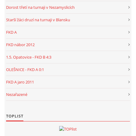
Dorost třetí na turnaji v Nezamyslicích
Starší žáci druzí na turnaji v Blansku
FKD A
FKD nábor 2012
1.5. Opatovice - FKD B 4:3
OLEŠNICE - FKD A 0:1
FKD A jaro 2011
Nezařazené
TOPLIST