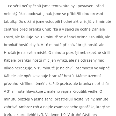
Po sérii neúspěchů jsme tentokráte byli postaveni před
MLADŠÍ ŽÁCI
nelehký úkol, bodovat. Jinak jsme se přiblížili dnu okresní
tabulky. Do utkání jsme vstoupili hodně aktivně. Již v 5 minutě
MLADŠÍ ŽÁCI "B"
centruje před branku Chubirka a v šanci se ocitne Daniele
Forró, ale fauluje. Ve 13 minutě se v šanci ocitne Kroutilík, ale
STARŠÍ PŘÍPRAVKA R 2012 + 2013
brankář hostů chytá. V 16 minutě přichází brejk hostů, ale
Hrušák je na svém místě. O minutu později nebezpečně střílí
MLADŠÍ PŘÍPRAVKA R2014-2015
Kábele, brankář hostů míč jen vyrazí, ale na odražený míč
nikdo nereaguje. V 19 minutě je na chvíli osamocen ve vápně
PODPORUJÍ NÁŠ KLUB
Kábele, ale opět zasahuje brankář hostů. Máme územní
převahu, střílíme téměř z každé pozice, ale branka nepřichází.
ARCHÍV
V 31 minutě hlavičkuje z malého vápna Kroutilík vedle. O
minutu později v jasné šanci přestřelují hosté. Ve 42 minutě
DOTACE
zahrává Ambroz roh a najde osamoceného Ignačáka, který se
trefuje k protilehlé tyči. Vedeme 1:0. V druhé části hry