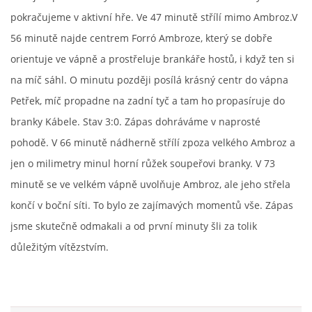
pokračujeme v aktivní hře. Ve 47 minutě střílí mimo Ambroz.V
56 minutě najde centrem Forró Ambroze, který se dobře
FKD, z.s.
orientuje ve vápně a prostřeluje brankáře hostů, i když ten si
Drnovice 704
na míč sáhl. O minutu později posílá krásný centr do vápna
68304 Drnovice
ičo 27005305
Petřek, míč propadne na zadní tyč a tam ho propasíruje do
branky Kábele. Stav 3:0. Zápas dohráváme v naprosté
č.ú. 3227086359 / 0800
pohodě. V 66 minutě nádherně střílí zpoza velkého Ambroz a
sekretarfkd@centrum.cz
jen o milimetry minul horní růžek soupeřovi branky. V 73
minutě se ve velkém vápně uvolňuje Ambroz, ale jeho střela
© 2026 eStránky.cz
|
RSS
končí v boční síti. To bylo ze zajímavých momentů vše. Zápas
jsme skutečně odmakali a od první minuty šli za tolik
důležitým vítězstvím.