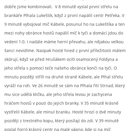
dobře jsme kombinovali. V 8 minutě vyslal první střelu na
MLADŠÍ ŽÁCI
brankáře Plhala Lukeštík, když z první napálil centr Petřeka. V
9 minutě vybojoval míč Kábele, posunul ho na Lukeštíka a ten
MLADŠÍ ŽÁCI "B"
mezi nohy obránce hostů napálil míč k tyči a domácí jdou do
vedení 1:0. I nadále máme herní převahu, ale nějakou velkou
STARŠÍ PŘÍPRAVKA R 2012 + 2013
šanci nevidíme. Naopak hosté hned z první příležitosti málem
skórují, když se před Hrušákem ocitl osamocený Foldyna a
MLADŠÍ PŘÍPRAVKA R2014-2015
jeho střela s pomocí teče našeho obránce končí na tyči. O
minutu později střílí na druhé straně Kábele, ale Plhal střelu
PODPORUJÍ NÁŠ KLUB
vyráží na roh. Ve 26 minutě se sám na Plhala řítí Strnad, který
mu sice udělá kličku, ale jeho střela levou je zachycena
ARCHÍV
hráčem hostů v pouti do jejich branky. V 35 minutě krásně
vystřelil Kábele, ale minul branku. Hosté hrozí o dvě minuty
DOTACE
později z trestného kopu, který posílají do zdi. V 39 minutě
poslal Forró krásný centr na malé vápno, kde si na míč