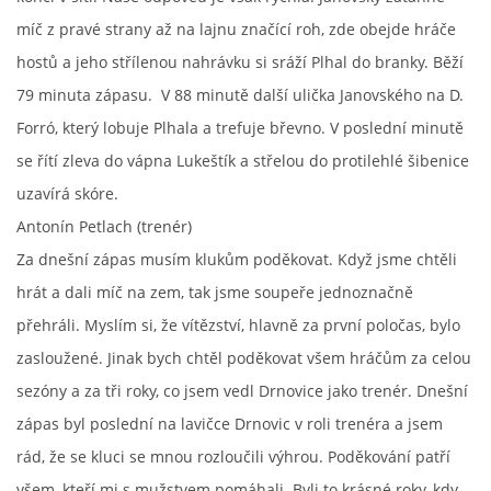
míč z pravé strany až na lajnu značící roh, zde obejde hráče
hostů a jeho střílenou nahrávku si sráží Plhal do branky. Běží
79 minuta zápasu. V 88 minutě další ulička Janovského na D.
Forró, který lobuje Plhala a trefuje břevno. V poslední minutě
se řítí zleva do vápna Lukeštík a střelou do protilehlé šibenice
uzavírá skóre.
Antonín Petlach (trenér)
Za dnešní zápas musím klukům poděkovat. Když jsme chtěli
hrát a dali míč na zem, tak jsme soupeře jednoznačně
přehráli. Myslím si, že vítězství, hlavně za první poločas, bylo
zasloužené. Jinak bych chtěl poděkovat všem hráčům za celou
sezóny a za tři roky, co jsem vedl Drnovice jako trenér. Dnešní
zápas byl poslední na lavičce Drnovic v roli trenéra a jsem
rád, že se kluci se mnou rozloučili výhrou. Poděkování patří
všem, kteří mi s mužstvem pomáhali. Byli to krásné roky, kdy