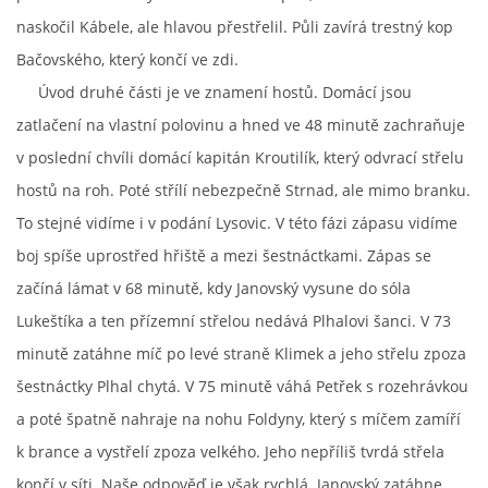
naskočil Kábele, ale hlavou přestřelil. Půli zavírá trestný kop
Bačovského, který končí ve zdi.
FKD, z.s.
Úvod druhé části je ve znamení hostů. Domácí jsou
Drnovice 704
zatlačení na vlastní polovinu a hned ve 48 minutě zachraňuje
68304 Drnovice
ičo 27005305
v poslední chvíli domácí kapitán Kroutilík, který odvrací střelu
hostů na roh. Poté střílí nebezpečně Strnad, ale mimo branku.
č.ú. 3227086359 / 0800
To stejné vidíme i v podání Lysovic. V této fázi zápasu vidíme
sekretarfkd@centrum.cz
boj spíše uprostřed hřiště a mezi šestnáctkami. Zápas se
začíná lámat v 68 minutě, kdy Janovský vysune do sóla
© 2026 eStránky.cz
|
RSS
Lukeštíka a ten přízemní střelou nedává Plhalovi šanci. V 73
minutě zatáhne míč po levé straně Klimek a jeho střelu zpoza
šestnáctky Plhal chytá. V 75 minutě váhá Petřek s rozehrávkou
a poté špatně nahraje na nohu Foldyny, který s míčem zamíří
k brance a vystřelí zpoza velkého. Jeho nepříliš tvrdá střela
končí v síti. Naše odpověď je však rychlá. Janovský zatáhne