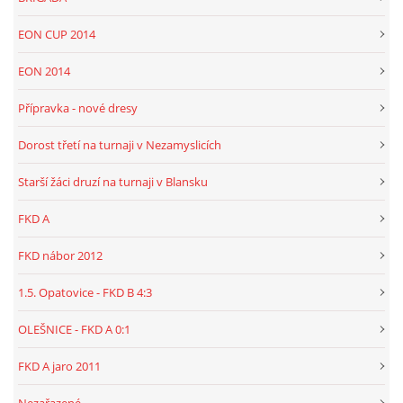
EON CUP 2014
EON 2014
Přípravka - nové dresy
Dorost třetí na turnaji v Nezamyslicích
Starší žáci druzí na turnaji v Blansku
FKD A
FKD nábor 2012
1.5. Opatovice - FKD B 4:3
OLEŠNICE - FKD A 0:1
FKD A jaro 2011
Nezařazené