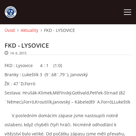
Úvod
Aktuality
FKD - LYSOVICE
ÚVOD
FKD - LYSOVICE
14. 6. 2015
NÁBOR
FKD : Lysovice 4 : 1 (1:0)
FKD A
Branky : Lukeštík 3 (9´,68´,79´), Janovský
ŽK : 47´D.Forró
FKD B
Sestava: Hrušák-Klimek,Měřínský.Gottvald,Petřek-Strnad (82
´Němec),Forró,Kroutilík,Janovský – Kábele(89´A.Forró),Lukeštík
STARŠÍ DOROST
V posledním domácím zápase jsme nastoupili notně
oslabeni, když chyběli čtyři hráči. Nicméně odhodlání k
STARŠÍ ŽÁCI
vítězství bylo veliké. Od počátku zápasu jsme měli převahu,