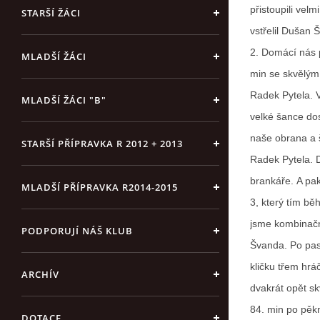
přistoupili vel
STARŠÍ ŽÁCI
vstřelil Dušan 
2. Domácí nás p
MLADŠÍ ŽÁCI
min se skvělým 
Radek Pytela. V
MLADŠÍ ŽÁCI "B"
velké šance do
naše obrana a 
STARŠÍ PŘÍPRAVKA R 2012 + 2013
Radek Pytela. 
brankáře. A pak
MLADŠÍ PŘÍPRAVKA R2014-2015
3, který tím bě
jsme kombinačn
PODPORUJÍ NÁŠ KLUB
Švanda. Po pas
kličku třem hrá
ARCHÍV
dvakrát opět sk
84. min po pěk
DOTACE