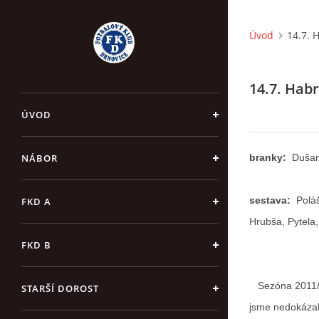
Úvod
14.7. 
14.7. Habr
ÚVOD
NÁBOR
branky:
Dušan 
sestava:
Poláš
FKD A
Hrubša, Pytela
FKD B
Sezóna 2011/12
STARŠÍ DOROST
jsme nedokázali