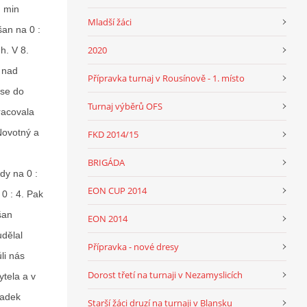
. min
Mladší žáci
šan na 0 :
2020
h. V 8.
 nad
Přípravka turnaj v Rousínově - 1. místo
 se do
Turnaj výběrů OFS
racovala
Novotný a
FKD 2014/15
BRIGÁDA
dy na 0 :
EON CUP 2014
0 : 4. Pak
šan
EON 2014
dělal
Přípravka - nové dresy
li nás
Dorost třetí na turnaji v Nezamyslicích
tela a v
Radek
Starší žáci druzí na turnaji v Blansku