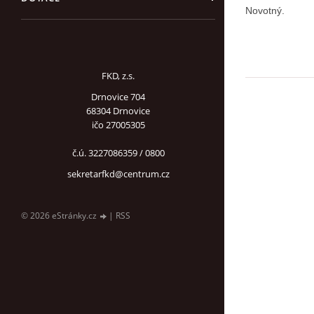
Novotný.
FKD, z.s.
Drnovice 704
68304 Drnovice
ičo 27005305
č.ú. 3227086359 / 0800
sekretarfkd@centrum.cz
© 2026 eStránky.cz
|
RSS