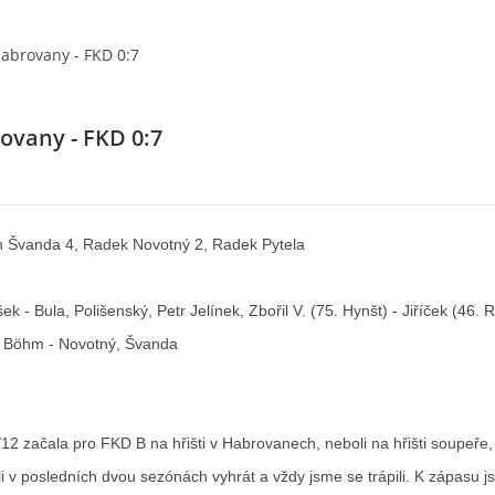
Habrovany - FKD 0:7
ovany - FKD 0:7
Švanda 4, Radek Novotný 2, Radek Pytela
ek - Bula, Polišenský, Petr Jelínek, Zbořil V. (75. Hynšt) - Jiříček (46. 
, Böhm - Novotný, Švanda
 začala pro FKD B na hřišti v Habrovanech, neboli na hřišti soupeře,
 v posledních dvou sezónách vyhrát a vždy jsme se trápili. K zápasu 