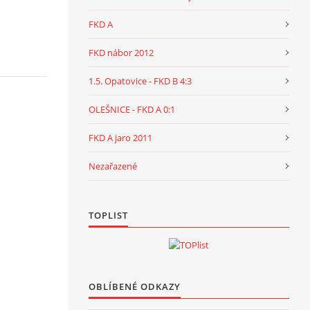
FKD A
FKD nábor 2012
1.5. Opatovice - FKD B 4:3
OLEŠNICE - FKD A 0:1
FKD A jaro 2011
Nezařazené
TOPLIST
OBLÍBENÉ ODKAZY