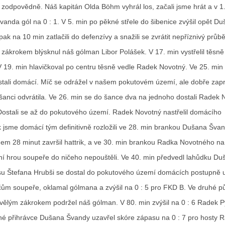
mi zodpovědně. Náš kapitán Olda Böhm vyhrál los, začali jsme hrát a v 1
Švanda gól na 0 : 1. V 5. min po pěkné střele do šibenice zvýšil opět Du
ak na 10 min zatlačili do defenzívy a snažili se zvrátit nepříznivý průbě
zákrokem blýsknul náš gólman Libor Polášek. V 17. min vystřelil těsně
 19. min hlavičkoval po centru těsně vedle Radek Novotný. Ve 25. min
stali domácí. Míč se odrážel v našem pokutovém území, ale dobře zap
šanci odvrátila. Ve 26. min se do šance dva na jednoho dostali Radek 
Dostali se až do pokutového území. Radek Novotný nastřelil domácího
 jsme domácí tým definitivně rozložili ve 28. min brankou Dušana Švan
hem 28 minut završil hattrik, a ve 30. min brankou Radka Novotného na 
í hrou soupeře do ničeho nepouštěli. Ve 40. min předvedl lahůdku Du
u Štefana Hrubši se dostal do pokutového území domácích postupně u
čům soupeře, oklamal gólmana a zvýšil na 0 : 5 pro FKD B. Ve druhé pů
vělým zákrokem podržel náš gólman. V 80. min zvýšil na 0 : 6 Radek Py
né přihrávce Dušana Švandy uzavřel skóre zápasu na 0 : 7 pro hosty 