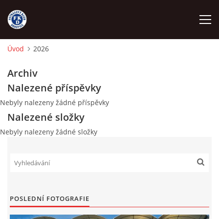
Úvod
2026
ÚVOD
Archiv
Nalezené příspěvky
NÁBOR
Nebyly nalezeny žádné příspěvky
Nalezené složky
FKD A
Nebyly nalezeny žádné složky
FKD B
STARŠÍ DOROST
POSLEDNÍ FOTOGRAFIE
STARŠÍ ŽÁCI