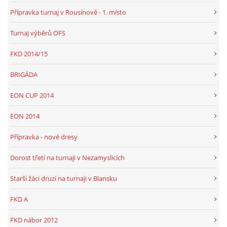
Přípravka turnaj v Rousínově - 1. místo
Turnaj výběrů OFS
FKD, z.s.
Drnovice 704
FKD 2014/15
68304 Drnovice
ičo 27005305
BRIGÁDA
č.ú. 3227086359 / 0800
EON CUP 2014
sekretarfkd@centrum.cz
EON 2014
© 2026 eStránky.cz
|
RSS
Přípravka - nové dresy
Dorost třetí na turnaji v Nezamyslicích
Starší žáci druzí na turnaji v Blansku
FKD A
FKD nábor 2012