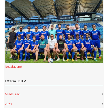
MLADŠÍ ŽÁCI
MLADŠÍ ŽÁCI "B"
STARŠÍ PŘÍPRAVKA R 2012 + 2013
MLADŠÍ PŘÍPRAVKA R2014-2015
Nezařazené
PODPORUJÍ NÁŠ KLUB
FOTOALBUM
ARCHÍV
Mladší žáci
DOTACE
2020