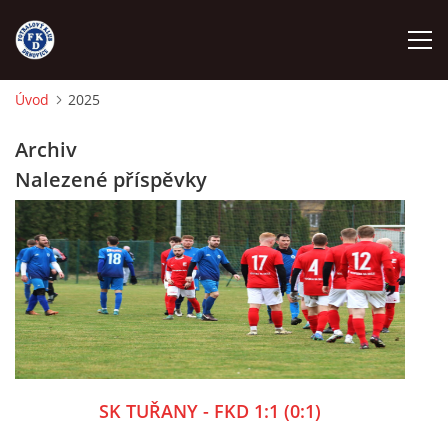
Úvod
2025
ÚVOD
Archiv
Nalezené příspěvky
NÁBOR
FKD A
FKD B
STARŠÍ DOROST
SK TUŘANY - FKD 1:1 (0:1)
STARŠÍ ŽÁCI