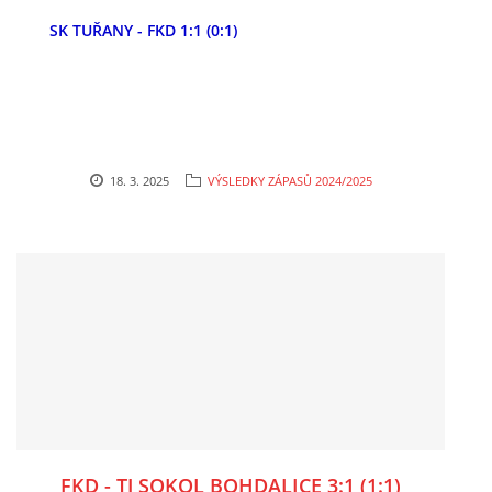
SK TUŘANY - FKD 1:1 (0:1)
MLADŠÍ ŽÁCI
MLADŠÍ ŽÁCI "B"
STARŠÍ PŘÍPRAVKA R 2012 + 2013
18. 3. 2025
VÝSLEDKY ZÁPASŮ 2024/2025
MLADŠÍ PŘÍPRAVKA R2014-2015
PODPORUJÍ NÁŠ KLUB
ARCHÍV
DOTACE
FKD - TJ SOKOL BOHDALICE 3:1 (1:1)