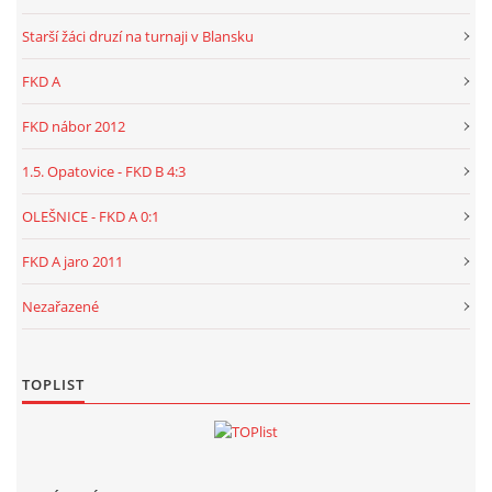
Starší žáci druzí na turnaji v Blansku
FKD A
FKD nábor 2012
1.5. Opatovice - FKD B 4:3
OLEŠNICE - FKD A 0:1
FKD A jaro 2011
Nezařazené
TOPLIST