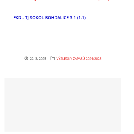
FKD - TJ SOKOL BOHDALICE 3:1 (1:1)
FKD, z.s.
Drnovice 704
68304 Drnovice
ičo 27005305
č.ú. 3227086359 / 0800
22. 3. 2025
VÝSLEDKY ZÁPASŮ 2024/2025
sekretarfkd@centrum.cz
© 2026 eStránky.cz
|
RSS