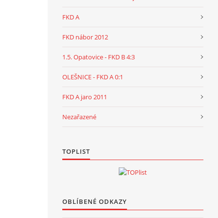
FKD A
FKD nábor 2012
1.5. Opatovice - FKD B 4:3
OLEŠNICE - FKD A 0:1
FKD A jaro 2011
Nezařazené
TOPLIST
OBLÍBENÉ ODKAZY