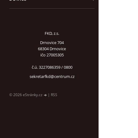
FKD, z.s.
Drnovice 704
68304 Drnovice
ičo 27005305
č.ú. 3227086359 / 0800
sekretarfkd@centrum.cz
© 2026 eStránky.cz
|
RSS