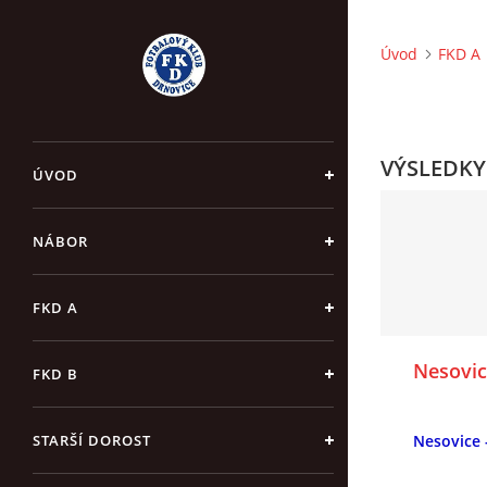
Úvod
FKD A
VÝSLEDKY
ÚVOD
NÁBOR
FKD A
Nesovice
FKD B
STARŠÍ DOROST
Nesovice -