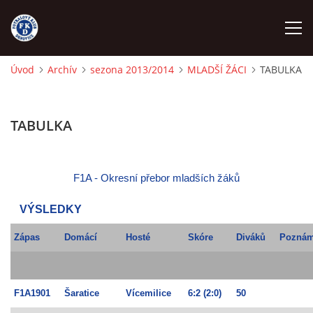
Úvod
Archív
sezona 2013/2014
MLADŠÍ ŽÁCI
TABULKA
ÚVOD
TABULKA
NÁBOR
FKD A
F1A - Okresní přebor mladších žáků
VÝSLEDKY
FKD B
Zápas
Domácí
Hosté
Skóre
Diváků
Pozná
STARŠÍ DOROST
F1A1901
Šaratice
Vícemilice
6:2
(2:0)
50
STARŠÍ ŽÁCI