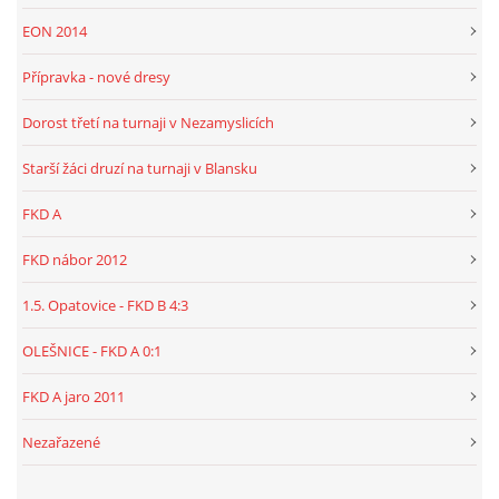
EON 2014
Přípravka - nové dresy
Dorost třetí na turnaji v Nezamyslicích
Starší žáci druzí na turnaji v Blansku
FKD A
FKD nábor 2012
1.5. Opatovice - FKD B 4:3
OLEŠNICE - FKD A 0:1
FKD A jaro 2011
Nezařazené