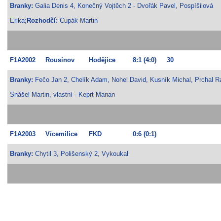
Branky:
Galia Denis 4, Konečný Vojtěch 2 - Dvořák Pavel, Pospíšilová
MLADŠÍ ŽÁCI
Erika;
Rozhodčí:
Cupák Martin
MLADŠÍ ŽÁCI "B"
F1A2002
Rousínov
Hodějice
8:1
(4:0)
30
STARŠÍ PŘÍPRAVKA R 2012 + 2013
Branky:
Fečo Jan 2, Chelík Adam, Nohel David, Kusník Michal, Prchal R
Snášel Martin, vlastní - Keprt Marian
MLADŠÍ PŘÍPRAVKA R2014-2015
F1A2003
Vícemilice
FKD
0:6
(0:1)
PODPORUJÍ NÁŠ KLUB
Branky:
Chytil 3, Polišenský 2, Vykoukal
ARCHÍV
DOTACE